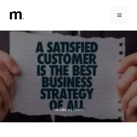
Vai
al
Menu
contenuto
mediatica | clients