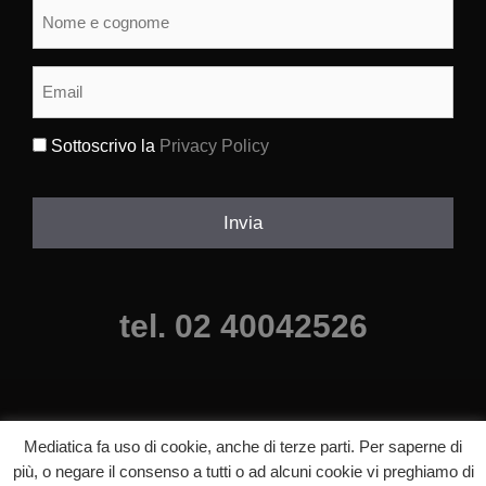
Nome
e
cognome
(Obbligatorio)
Email
(Obbligatorio)
Sottoscrivo la
Privacy Policy
(Obbligatorio)
Invia
tel. 02 40042526
Mediatica fa uso di cookie, anche di terze parti. Per saperne di
più, o negare il consenso a tutti o ad alcuni cookie vi preghiamo di