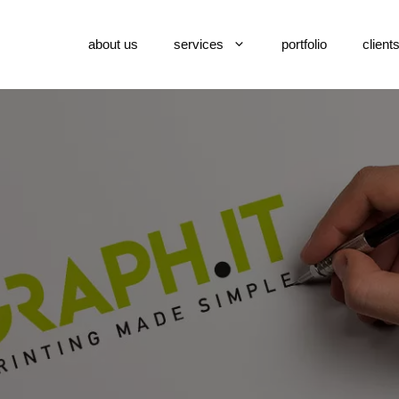
about us
services
portfolio
client