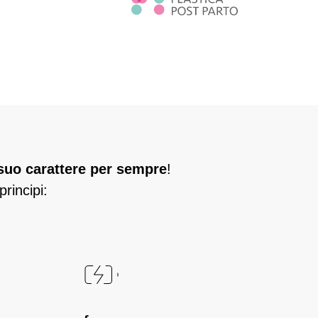
l suo carattere per sempre
!
rincipi: