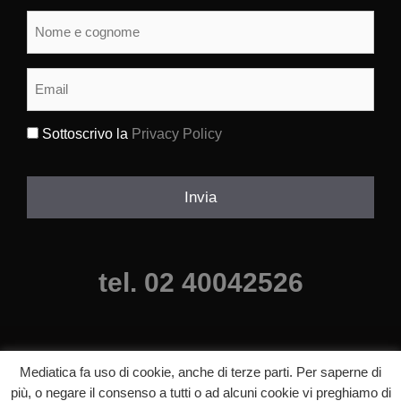
Nome
e
cognome
(Obbligatorio)
Email
(Obbligatorio)
Sottoscrivo la
Privacy Policy
(Obbligatorio)
Invia
tel. 02 40042526
Mediatica fa uso di cookie, anche di terze parti. Per saperne di
più, o negare il consenso a tutti o ad alcuni cookie vi preghiamo di