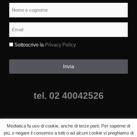
Nome
e
cognome
(Obbligatorio)
Email
(Obbligatorio)
Sottoscrivo la
Privacy Policy
(Obbligatorio)
Invia
tel. 02 40042526
Mediatica fa uso di cookie, anche di terze parti. Per saperne di
più, o negare il consenso a tutti o ad alcuni cookie vi preghiamo di