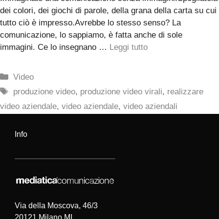
dei colori, dei giochi di parole, della grana della carta su cui
tutto ciò è impresso.Avrebbe lo stesso senso? La
comunicazione, lo sappiamo, è fatta anche di sole
immagini. Ce lo insegnano …
Leggi tutto
Categorie
Video
Tag
produzione video
,
produzione video virali
,
realizzare
video aziendale
,
video aziendale
,
video aziendali
Info
Via della Moscova, 46/3
20121 Milano MI