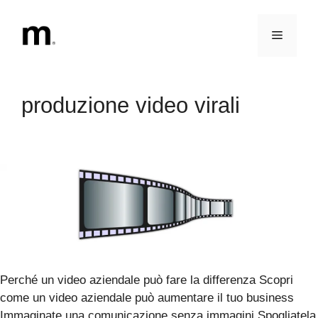
Vai
al
Menu
contenuto
produzione video virali
Perché un video aziendale può fare la differenza Scopri
come un video aziendale può aumentare il tuo business
Immaginate una comunicazione senza immagini.Spogliatela