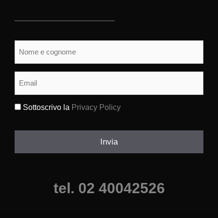
Nome
e
cognome
(Obbligatorio)
Email
(Obbligatorio)
Sottoscrivo la
Privacy Policy
(Obbligatorio)
Invia
tel. 02 40042526