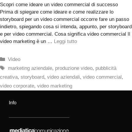
Scopri come ideare un video commercial di successo
Prima di spiegare come ideare e come realizzare lo
storyboard per un video commercial occorre fare un passo
indietro, spiegando cosa si intenda, appunto, per storyboard
e per video commercial. Cosa significa video commercial Il
video marketing è un …
Leggi tutto
Categorie
Video
Tag
marketing aziendale
,
produzione video
,
pubblicità
creativa
,
storyboard
,
video aziendali
,
video commercial
,
video corporate
,
video marketing
Info