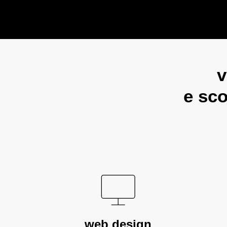
v
e sco
web design