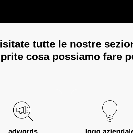
isitate tutte le nostre sezio
prite cosa possiamo fare p
adwords
logo aziendal