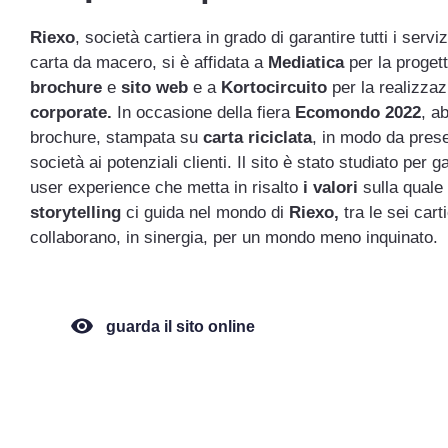
Riexo
, società cartiera in grado di garantire tutti i servizi
carta da macero, si è affidata a
Mediatica
per la proget
brochure
e
sito web
e a
Kortocircuito
per la realizza
corporate.
In occasione della fiera
Ecomondo 2022
, a
brochure, stampata su
carta riciclata
, in modo da prese
società ai potenziali clienti. Il sito è stato studiato per g
user experience che metta in risalto
i valori
sulla quale 
storytelling
ci guida nel mondo di
Riexo,
tra le sei cart
collaborano, in sinergia, per un mondo meno inquinato.
guarda il sito online