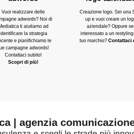
Vuoi realizzare delle
Creazione logo. Sei una S
mpagne adwords? Noi di
up e vuoi creare un lo
Mediatica ti aiutiamo ad
aziendale? Oppure se
identificare la strategia
interessato a un restyling
ncente e pianifichiamo le
tuo marchio?
Contattaci 
tue campagne adwords!
Contattaci subito!
Scopri di più!
ca | agenzia comunicazion
ulenza e scegli le strade più innova