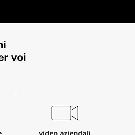
ni
er voi
e
video aziendali