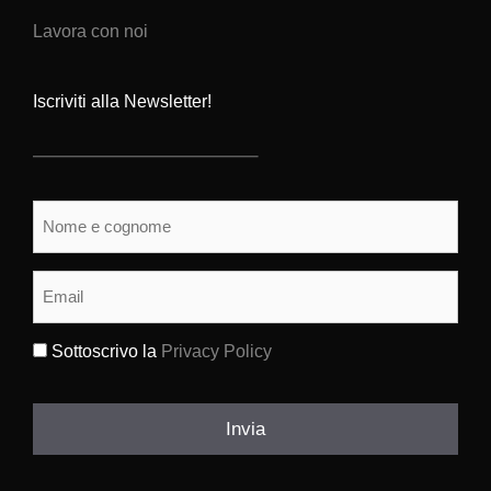
Lavora con noi
Iscriviti alla Newsletter!
Nome
e
cognome
(Obbligatorio)
Email
(Obbligatorio)
Sottoscrivo la
Privacy Policy
(Obbligatorio)
Invia