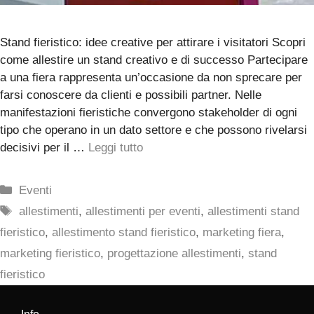
Stand fieristico: idee creative per attirare i visitatori Scopri
come allestire un stand creativo e di successo Partecipare
a una fiera rappresenta un’occasione da non sprecare per
farsi conoscere da clienti e possibili partner. Nelle
manifestazioni fieristiche convergono stakeholder di ogni
tipo che operano in un dato settore e che possono rivelarsi
decisivi per il …
Leggi tutto
Categorie
Eventi
Tag
allestimenti
,
allestimenti per eventi
,
allestimenti stand
fieristico
,
allestimento stand fieristico
,
marketing fiera
,
marketing fieristico
,
progettazione allestimenti
,
stand
fieristico