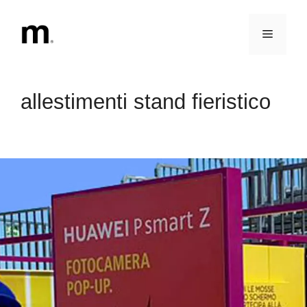
Vai
al
Menu
contenuto
allestimenti stand fieristico