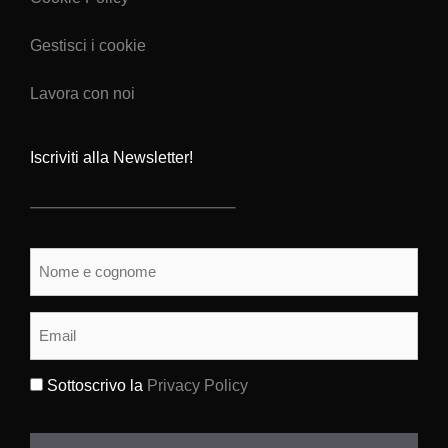
Gestisci i cookie
Lavora con noi
Iscriviti alla Newsletter!
Nome
e
cognome
(Obbligatorio)
Email
(Obbligatorio)
Sottoscrivo la
Privacy Policy
(Obbligatorio)