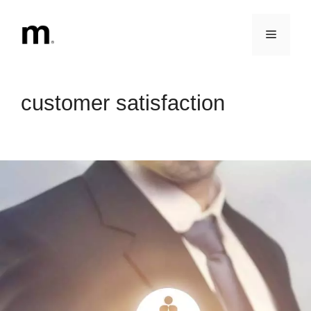
Vai
al
Menu
contenuto
customer satisfaction