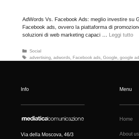
AdWords Vs. Facebook Ads: meglio investire su Go
Facebook ads, ovvero la piattaforma di promozione
soluzioni di web marketing capaci …
Leggi tutto
Categorie
Social
Tag
advertising
,
adwords
,
Facebook ads
,
Google
,
google a
Info
Menu
Home
About us
Via della Moscova, 46/3