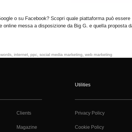
ogle o su Facebook? Scopri quale piattaforma può essere u
 online messa a disposizione da Big G. e quella proposta da
dwords
,
internet
,
ppc
,
social media marketing
,
web marketing
Utilities
Clients
Privacy Policy
Magazine
Cookie Policy