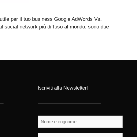
tile per il tuo business Google AdWords Vs.
l social network più diffuso al mondo, sono due
Iscriviti alla Newsletter!
Nome
e
cognome
(Obbligatorio)
Email
(Obbligatorio)