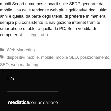
mobili Scopri come posizionarti sulle SERP generate da
mobile Una delle tendenze web più significative degli ultimi
anni è quella, da parte degli utenti, di preferire in maniera
sempre più consistente la navigazione internet tramite
smartphone o tablet a quella da PC. Se la vendita di
computer si …
Leggi tutto
Categorie
Web Marketing
Tag
dispositivi mobile
,
mobile
,
mobile SEO
,
posizionamento
,
SEO
,
web marketing
Info