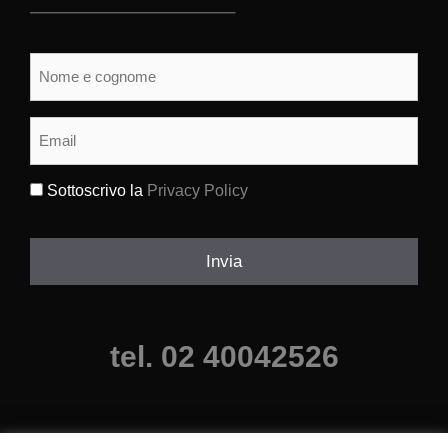
Nome
e
cognome
(Obbligatorio)
Email
(Obbligatorio)
Sottoscrivo la
Privacy Policy
(Obbligatorio)
Invia
tel. 02 40042526