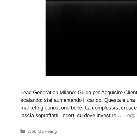
Lead Generation Milano: Guida per Acquisire Client
scalando: stai aumentando il carico. Questa è una re
marketing conoscono bene. La complessità crescente
lascia sopraffatti, incerti su dove investire …
Leggi
Categorie
Web Marketing