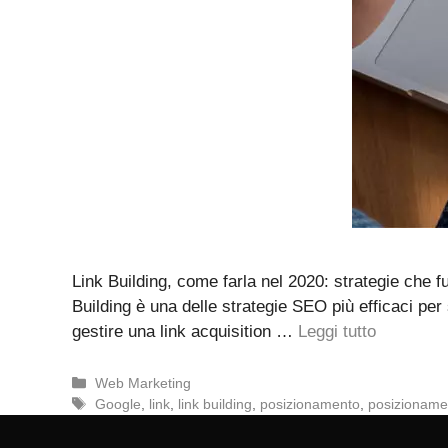
Link Building, come farla nel 2020: strategie che 
Building è una delle strategie SEO più efficaci pe
gestire una link acquisition …
Leggi tutto
Categorie
Web Marketing
Tag
Google
,
link
,
link building
,
posizionamento
,
posizionam