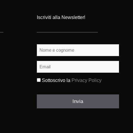
Iscriviti alla Newsletter!
Nome
e
cognome
(Obbligatorio)
Email
(Obbligatorio)
Sottoscrivo la
Privacy Policy
(Obbligatorio)
Invia