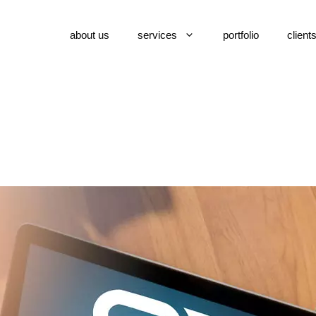
about us
services
portfolio
client