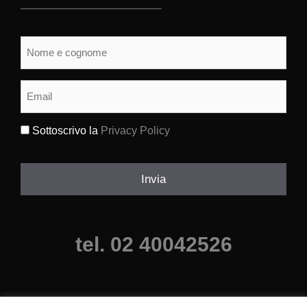
Nome
e
cognome
(Obbligatorio)
Email
(Obbligatorio)
Sottoscrivo la
Privacy Policy
(Obbligatorio)
Invia
tel. 02 40042526