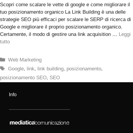
Scopri come scalare le vette di google e come migliorare il
tuo posizionamento organico La Link Building è una delle
strategie SEO più efficaci per scalare le SERP di ricerca di
Google e migliorare il proprio posizionamento organico.
Certamente, il modo di gestire una link acquisition …
Leggi
tutto
Categorie
Web Marketing
Tag
Google
,
link
,
link building
,
posizionamento
,
posizionamento SEO
,
SEO
Info