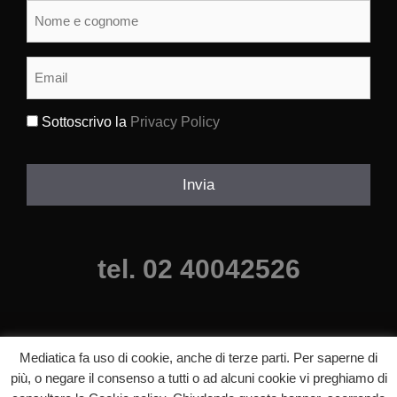
Nome
e
cognome
(Obbligatorio)
Email
(Obbligatorio)
Sottoscrivo la
Privacy Policy
(Obbligatorio)
Invia
tel. 02 40042526
Mediatica fa uso di cookie, anche di terze parti. Per saperne di
più, o negare il consenso a tutti o ad alcuni cookie vi preghiamo di