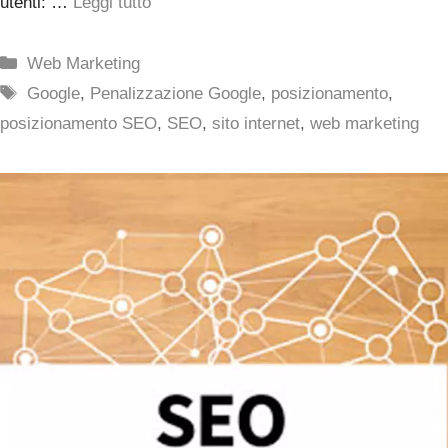
utenti: …
Leggi tutto
Categorie
Web Marketing
Tag
Google
,
Penalizzazione Google
,
posizionamento
,
posizionamento SEO
,
SEO
,
sito internet
,
web marketing