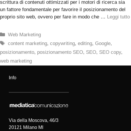
scrittura di contenuti ottimizzati per i motori di ricerca sia
un fattore fondamentale per favorire il posizionamento del
proprio sito web, ovvero per fare in modo che …
Leggi tutto
Categorie
Web Marketing
Tag
content marketing
,
copywriting
,
editing
,
Google
,
posizionamento
,
posizionamento SEO
,
SEO
,
SEO copy
,
web marketing
Info
Via della Moscova, 46/3
20121 Milano MI