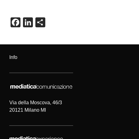
F
Li
C
a
n
o
c
k
n
e
e
di
Info
b
dI
vi
o
n
di
o
k
Via della Moscova, 46/3
20121 Milano MI