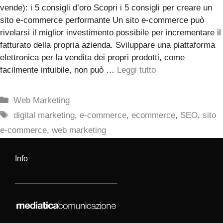
vende): i 5 consigli d’oro Scopri i 5 consigli per creare un
sito e-commerce performante Un sito e-commerce può
rivelarsi il miglior investimento possibile per incrementare il
fatturato della propria azienda. Sviluppare una piattaforma
elettronica per la vendita dei propri prodotti, come
facilmente intuibile, non può …
Leggi tutto
Categorie
Web Marketing
Tag
digital marketing
,
e-commerce
,
ecommerce
,
SEO
,
sito
e-commerce
,
web marketing
Info