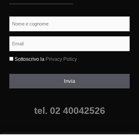
Nome
e
cognome
(Obbligatorio)
Email
(Obbligatorio)
Sottoscrivo la
Privacy Policy
(Obbligatorio)
Invia
tel. 02 40042526