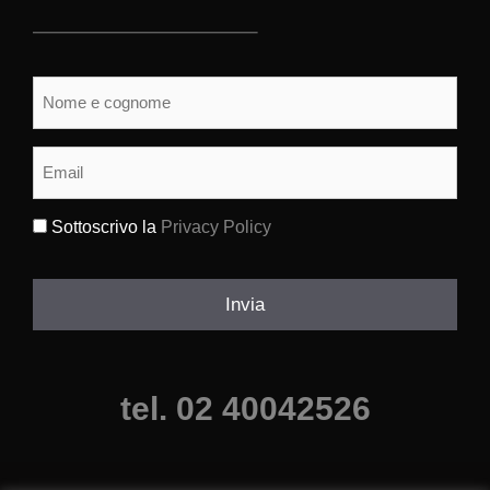
Nome
e
cognome
(Obbligatorio)
Email
(Obbligatorio)
Sottoscrivo la
Privacy Policy
(Obbligatorio)
Invia
tel. 02 40042526