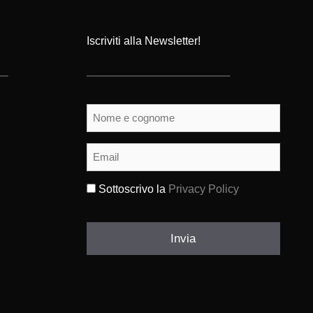
Iscriviti alla Newsletter!
Nome
e
cognome
(Obbligatorio)
Email
(Obbligatorio)
Sottoscrivo la
Privacy Policy
(Obbligatorio)
Invia