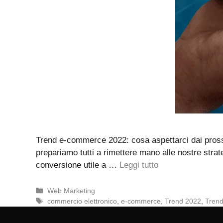
Trend e-commerce 2022: cosa aspettarci dai prossim
prepariamo tutti a rimettere mano alle nostre strate
conversione utile a …
Leggi tutto
Categorie
Web Marketing
Tag
commercio elettronico
,
e-commerce
,
Trend 2022
,
Tren