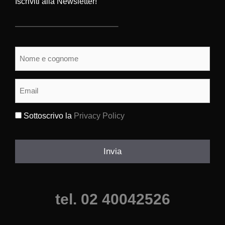
Iscriviti alla Newsletter!
Nome
e
cognome
(Obbligatorio)
Email
(Obbligatorio)
Sottoscrivo la
Privacy Policy
(Obbligatorio)
Invia
tel. 02 40042526