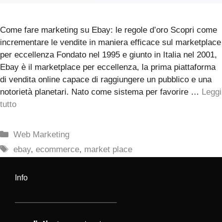
Come fare marketing su Ebay: le regole d’oro Scopri come
incrementare le vendite in maniera efficace sul marketplace
per eccellenza Fondato nel 1995 e giunto in Italia nel 2001,
Ebay è il marketplace per eccellenza, la prima piattaforma
di vendita online capace di raggiungere un pubblico e una
notorietà planetari. Nato come sistema per favorire …
Leggi
tutto
Categorie
Web Marketing
Tag
ebay
,
ecommerce
,
market place
Info