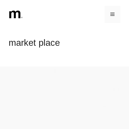
Vai
al
Menu
contenuto
market place