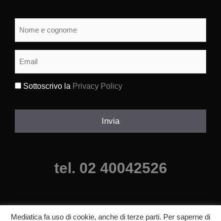
Nome
e
cognome
(Obbligatorio)
Email
(Obbligatorio)
Sottoscrivo la
Privacy Policy
(Obbligatorio)
Invia
tel. 02 40042526
Mediatica fa uso di cookie, anche di terze parti. Per saperne di