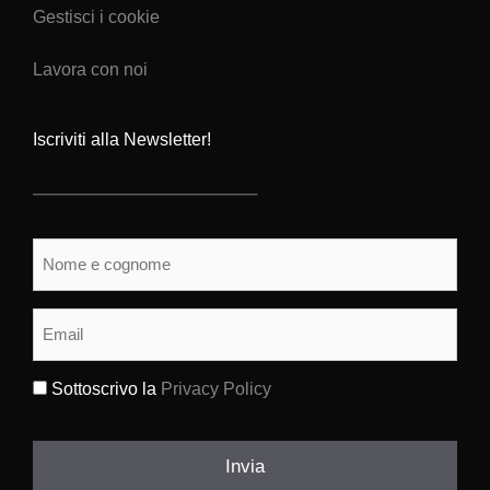
Gestisci i cookie
Lavora con noi
Iscriviti alla Newsletter!
Nome
e
cognome
(Obbligatorio)
Email
(Obbligatorio)
Sottoscrivo la
Privacy Policy
(Obbligatorio)
Invia