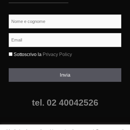
Nome
e
cognome
(Obbligatorio)
Email
(Obbligatorio)
Sottoscrivo la
Privacy Policy
(Obbligatorio)
Invia
tel. 02 40042526