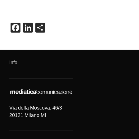
F
Li
C
a
n
o
c
k
n
e
e
di
Info
b
dI
vi
o
n
di
o
k
Via della Moscova, 46/3
20121 Milano MI