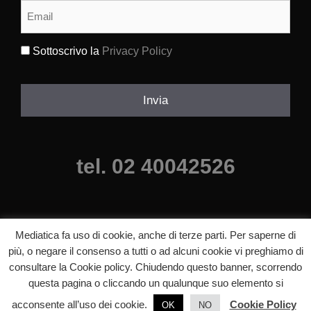
Email
(Obbligatorio)
Sottoscrivo la
Privacy Policy
(Obbligatorio)
Invia
tel. 02 40042526
Mediatica fa uso di cookie, anche di terze parti. Per saperne di
più, o negare il consenso a tutti o ad alcuni cookie vi preghiamo di
consultare la Cookie policy. Chiudendo questo banner, scorrendo
questa pagina o cliccando un qualunque suo elemento si
©2025 mediatica agenzia comunicazione milano, Tutti i diritti riservati.
p.iva 06640840820 |
Informazioni legali
acconsente all’uso dei cookie.
Cookie Policy
OK
NO