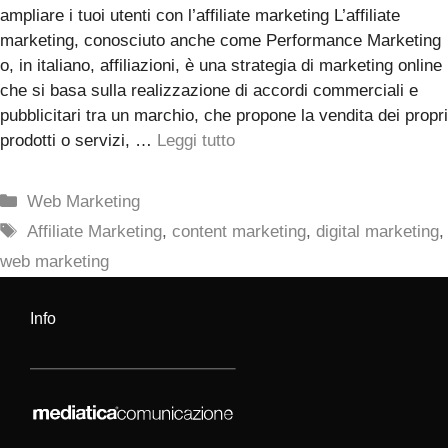
ampliare i tuoi utenti con l’affiliate marketing L’affiliate
marketing, conosciuto anche come Performance Marketing
o, in italiano, affiliazioni, è una strategia di marketing online
che si basa sulla realizzazione di accordi commerciali e
pubblicitari tra un marchio, che propone la vendita dei propri
prodotti o servizi, …
Leggi tutto
Categorie
Web Marketing
Tag
Affiliate Marketing
,
content marketing
,
digital marketing
,
web marketing
Info