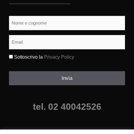
Nome
e
cognome
(Obbligatorio)
Email
(Obbligatorio)
Sottoscrivo la
Privacy Policy
(Obbligatorio)
Invia
tel. 02 40042526