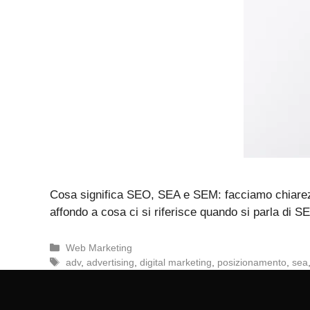
Cosa significa SEO, SEA e SEM: facciamo chiarezz
affondo a cosa ci si riferisce quando si parla di S
Categorie
Web Marketing
Tag
adv
,
advertising
,
digital marketing
,
posizionamento
,
sea