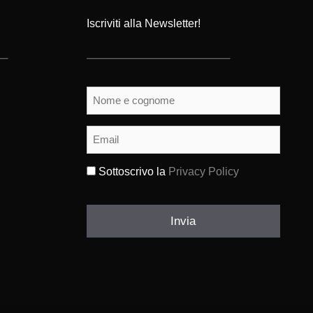
Iscriviti alla Newsletter!
Nome
e
cognome
(Obbligatorio)
Email
(Obbligatorio)
Sottoscrivo la
Privacy Policy
(Obbligatorio)
Invia