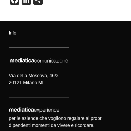
F
Li
C
a
n
o
c
k
n
e
e
di
Info
b
dI
vi
o
n
di
o
k
Via della Moscova, 46/3
20121 Milano MI
per le aziende che vogliono regalare ai propri
dipendenti momenti da vivere e ricordare.