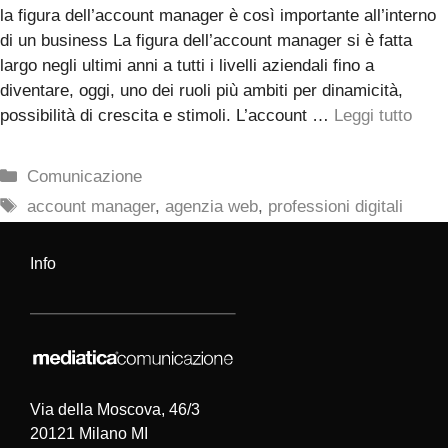
la figura dell’account manager è così importante all’interno
di un business La figura dell’account manager si è fatta
largo negli ultimi anni a tutti i livelli aziendali fino a
diventare, oggi, uno dei ruoli più ambiti per dinamicità,
possibilità di crescita e stimoli. L’account …
Leggi tutto
Categorie
Comunicazione
Tag
account manager
,
agenzia web
,
professioni digitali
Info
Via della Moscova, 46/3
20121 Milano MI