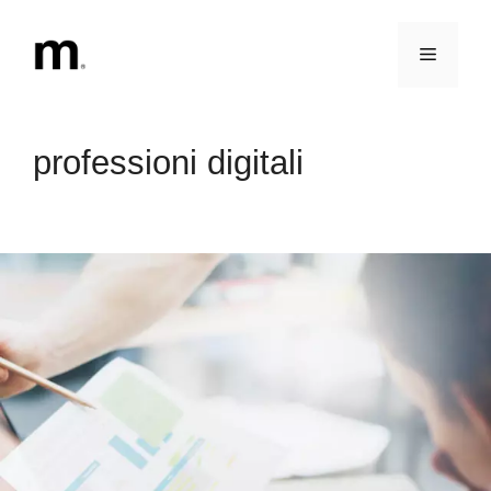
Vai
al
Menu
contenuto
professioni digitali