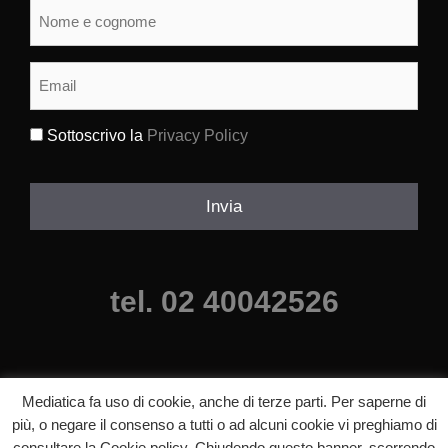
Nome
e
cognome
(Obbligatorio)
Email
(Obbligatorio)
Sottoscrivo la
Privacy Policy
(Obbligatorio)
Invia
tel. 02 40042526
Mediatica fa uso di cookie, anche di terze parti. Per saperne di
più, o negare il consenso a tutti o ad alcuni cookie vi preghiamo di
consultare la Cookie policy. Chiudendo questo banner, scorrendo