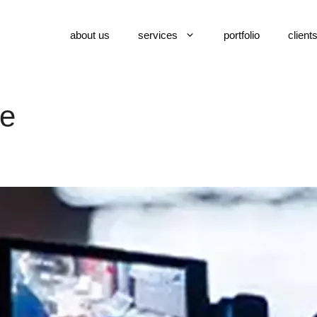
about us
services
portfolio
client
le