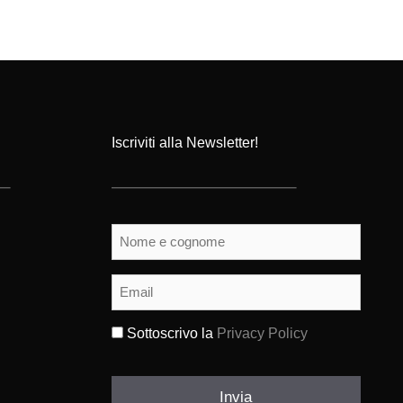
Iscriviti alla Newsletter!
Nome
e
cognome
(Obbligatorio)
Email
(Obbligatorio)
Sottoscrivo la
Privacy Policy
(Obbligatorio)
Invia