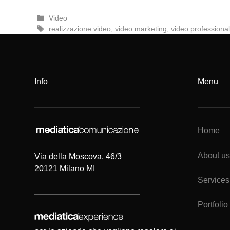
Categorie
Video
Tag
realizzazione video
,
video marketing
,
video professiona
Info
Menu
Home
About us
Via della Moscova, 46/3
20121 Milano MI
Services
Portfolio