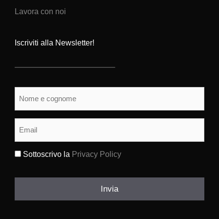
Lavora con noi
Iscriviti alla Newsletter!
Nome
e
cognome
(Obbligatorio)
Email
(Obbligatorio)
Sottoscrivo la
Privacy Policy
(Obbligatorio)
Invia