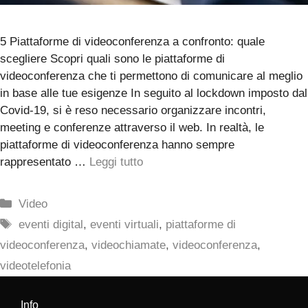
5 Piattaforme di videoconferenza a confronto: quale
scegliere Scopri quali sono le piattaforme di
videoconferenza che ti permettono di comunicare al meglio
in base alle tue esigenze In seguito al lockdown imposto dal
Covid-19, si è reso necessario organizzare incontri,
meeting e conferenze attraverso il web. In realtà, le
piattaforme di videoconferenza hanno sempre
rappresentato …
Leggi tutto
Categorie
Video
Tag
eventi digital
,
eventi virtuali
,
piattaforme di
videoconferenza
,
videochiamate
,
videoconferenza
,
videotelefonia
Info