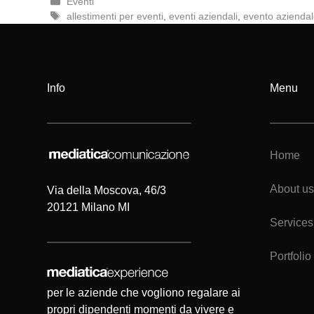
Categorie
Eventi
Tag
allestimenti per eventi
,
eventi aziendali
,
evento azienda
Info
Menu
Home
About us
Via della Moscova, 46/3
20121 Milano MI
Services
Portfolio
per le aziende che vogliono regalare ai
propri dipendenti momenti da vivere e