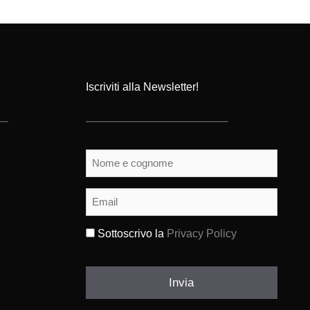
Iscriviti alla Newsletter!
Nome
e
cognome
(Obbligatorio)
Email
(Obbligatorio)
Sottoscrivo la
Privacy Policy
(Obbligatorio)
Invia