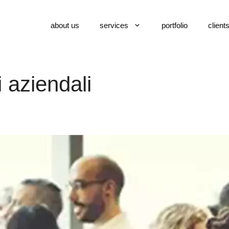
about us
services
portfolio
client
 aziendali