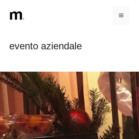
Vai
al
Menu
contenuto
evento aziendale