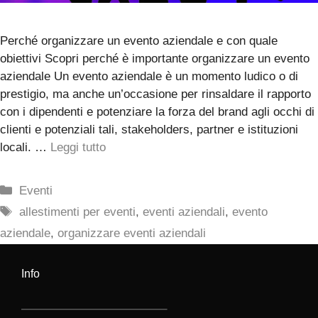
Perché organizzare un evento aziendale e con quale
obiettivi Scopri perché è importante organizzare un evento
aziendale Un evento aziendale è un momento ludico o di
prestigio, ma anche un’occasione per rinsaldare il rapporto
con i dipendenti e potenziare la forza del brand agli occhi di
clienti e potenziali tali, stakeholders, partner e istituzioni
locali. …
Leggi tutto
Categorie
Eventi
Tag
allestimenti per eventi
,
eventi aziendali
,
evento
aziendale
,
organizzare eventi aziendali
Info