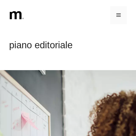
Vai
al
Menu
contenuto
piano editoriale