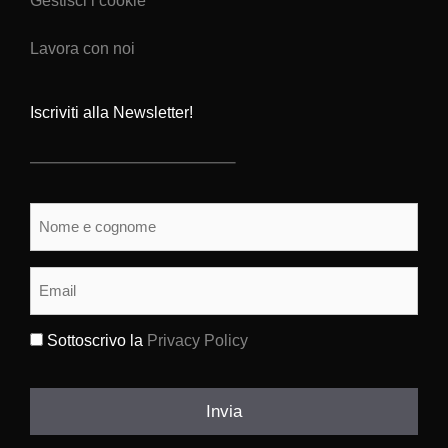
Gestisci i cookie
Lavora con noi
Iscriviti alla Newsletter!
Nome
e
cognome
(Obbligatorio)
Email
(Obbligatorio)
Sottoscrivo la
Privacy Policy
(Obbligatorio)
Invia