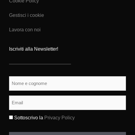
Cookie Policy
Gestisci i cookie
Lavora con noi
Iscriviti alla Newsletter!
Nome
e
cognome
(Obbligatorio)
Email
(Obbligatorio)
Sottoscrivo la
Privacy Policy
(Obbligatorio)