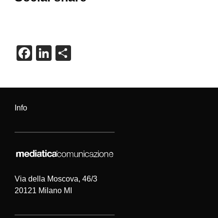
F
Li
C
a
n
o
c
k
n
e
e
di
Info
b
dI
vi
o
n
di
o
k
Via della Moscova, 46/3
20121 Milano MI