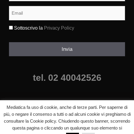
cognome
(Obbligatorio)
Email
(Obbligatorio)
Sottoscrivo la
Privacy Policy
(Obbligatorio)
Invia
tel. 02 40042526
Mediatica fa uso di cookie, anche di terze parti. Per saperne di
più, o negare il consenso a tutti o ad alcuni cookie vi preghiamo di
consultare la Cookie policy. Chiudendo questo banner, scorrendo
questa pagina o cliccando un qualunque suo elemento si
©2025 mediatica agenzia comunicazione milano, Tutti i diritti riservati.
p.iva 06640840820 |
Informazioni legali