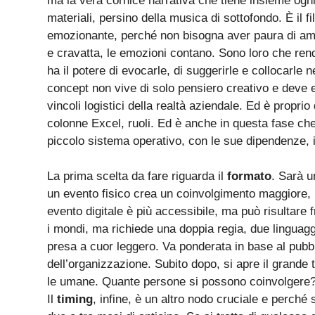
ma la vera cornice narrativa che tiene insieme ogni 
materiali, persino della musica di sottofondo. È il 
emozionante, perché non bisogna aver paura di amm
e cravatta, le emozioni contano. Sono loro che r
ha il potere di evocarle, di suggerirle e collocarle
concept non vive di solo pensiero creativo e deve es
vincoli logistici della realtà aziendale. Ed è propr
colonne Excel, ruoli. Ed è anche in questa fase che
piccolo sistema operativo, con le sue dipendenze, i
La prima scelta da fare riguarda il
formato
. Sarà u
un evento fisico crea un coinvolgimento maggiore,
evento digitale è più accessibile, ma può risultare f
i mondi, ma richiede una doppia regia, due linguag
presa a cuor leggero. Va ponderata in base al pubbli
dell’organizzazione. Subito dopo, si apre il grande
le umane. Quante persone si possono coinvolgere
Il
timing
, infine, è un altro nodo cruciale e perch