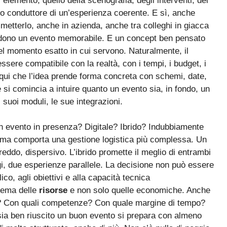
elemento, quello della scenografia, degli interventi, dei
filo conduttore di un’esperienza coerente. E sì, anche
etterlo, anche in azienda, anche tra colleghi in giacca
endono un evento memorabile. E un concept ben pensato
 nel momento esatto in cui servono. Naturalmente, il
sere compatibile con la realtà, con i tempi, i budget, i
io qui che l’idea prende forma concreta con schemi, date,
 si comincia a intuire quanto un evento sia, in fondo, un
 suoi moduli, le sue integrazioni.
n evento in presenza? Digitale? Ibrido? Indubbiamente
 ma comporta una gestione logistica più complessa. Un
reddo, dispersivo. L’ibrido promette il meglio di entrambi
gi, due esperienze parallele. La decisione non può essere
co, agli obiettivi e alla capacità tecnica
 tema delle
risorse
e non solo quelle economiche. Anche
? Con quali competenze? Con quale margine di tempo?
é sia ben riuscito un buon evento si prepara con almeno