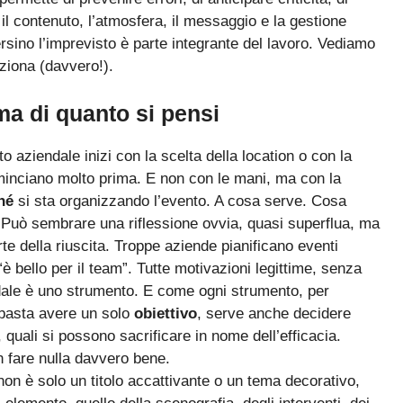
il contenuto, l’atmosfera, il messaggio e la gestione
sino l’imprevisto è parte integrante del lavoro. Vediamo
ziona (davvero!).
a di quanto si pensi
 aziendale inizi con la scelta della location o con la
ominciano molto prima. E non con le mani, ma con la
hé
si sta organizzando l’evento. A cosa serve. Cosa
 Può sembrare una riflessione ovvia, quasi superflua, ma
te della riuscita. Troppe aziende pianificano eventi
è bello per il team”. Tutte motivazioni legittime, senza
ndale è uno strumento. E come ogni strumento, per
 basta avere un solo
obiettivo
, serve anche decidere
i, quali si possono sacrificare in nome dell’efficacia.
n fare nulla davvero bene.
non è solo un titolo accattivante o un tema decorativo,