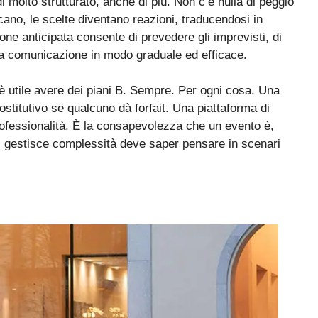
di molto strutturato, anche di più. Non c’è nulla di peggio
licano, le scelte diventano reazioni, traducendosi in
one anticipata consente di prevedere gli imprevisti, di
lla comunicazione in modo graduale ed efficace.
è utile avere dei piani B. Sempre. Per ogni cosa. Una
ostitutivo se qualcuno dà forfait. Una piattaforma di
ofessionalità. È la consapevolezza che un evento è,
hi gestisce complessità deve saper pensare in scenari