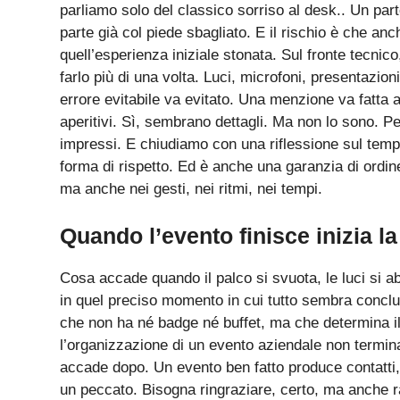
parliamo solo del classico sorriso al desk.. Un parte
parte già col piede sbagliato. E il rischio è che anch
quell’esperienza iniziale stonata. Sul fronte tecnic
farlo più di una volta. Luci, microfoni, presentazio
errore evitabile va evitato. Una menzione va fatta a
aperitivi. Sì, sembrano dettagli. Ma non lo sono. 
impressi. E chiudiamo con una riflessione sul tempo
forma di rispetto. Ed è anche una garanzia di ordine
ma anche nei gesti, nei ritmi, nei tempi.
Quando l’evento finisce inizia l
Cosa accade quando il palco si svuota, le luci si a
in quel preciso momento in cui tutto sembra conclus
che non ha né badge né buffet, ma che determina il 
l’organizzazione di un evento aziendale non termina
accade dopo. Un evento ben fatto produce contatti, 
un peccato. Bisogna ringraziare, certo, ma anche 