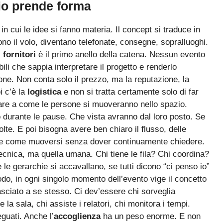
lio prende forma
n cui le idee si fanno materia. Il concept si traduce in
dono il volo, diventano telefonate, consegne, sopralluoghi.
 fornitori
è il primo anello della catena. Nessun evento
ili che sappia interpretare il progetto e renderlo
ione. Non conta solo il prezzo, ma la reputazione, la
i c’è la
logistica
e non si tratta certamente solo di far
sare a come le persone si muoveranno nello spazio.
durante le pause. Che vista avranno dal loro posto. Se
lte. E poi bisogna avere ben chiaro il flusso, delle
 e come muoversi senza dover continuamente chiedere.
tecnica, ma quella umana. Chi tiene le fila? Chi coordina?
e le gerarchie si accavallano, se tutti dicono “ci penso io”
snodo, in ogni singolo momento dell’evento vige il concetto
asciato a se stesso. Ci dev’essere chi sorveglia
ce la sala, chi assiste i relatori, chi monitora i tempi.
uati. Anche l’
accoglienza
ha un peso enorme. E non