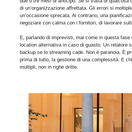
due o tre mesi di anticipo. Se si tratta di qualcosa 
di un’organizzazione affrettata. Gli errori si moltip
un’occasione sprecata. Al contrario, una pianificazi
negoziare con calma con i fornitori, di lavorare su
E, parlando di imprevisti, mai come in questa fase 
location alternativa in caso di guasto. Un relatore s
backup se lo streaming cade. Non è paranoia. È pr
prima di tutto, la gestione di una complessità. E c
multipli, non in righe dritte.