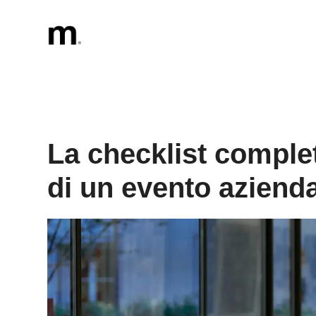
Vai
al
contenuto
La checklist comple
di un evento aziend