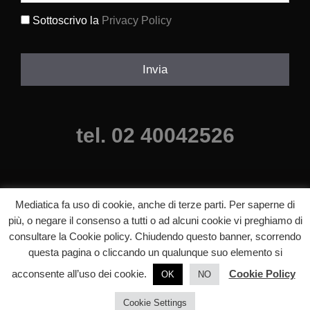
Sottoscrivo la
Privacy Policy
(Obbligatorio)
Invia
tel. 02 40042526
Mediatica fa uso di cookie, anche di terze parti. Per saperne di
più, o negare il consenso a tutti o ad alcuni cookie vi preghiamo di
consultare la Cookie policy. Chiudendo questo banner, scorrendo
©2025 mediatica agenzia comunicazione milano, Tutti i diritti riservati.
questa pagina o cliccando un qualunque suo elemento si
p.iva 06640840820 |
Informazioni legali
acconsente all’uso dei cookie.
Cookie Policy
OK
NO
Cookie Settings