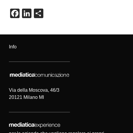
F
Li
C
a
n
o
c
k
n
e
e
di
Info
b
dI
vi
o
n
di
o
k
Via della Moscova, 46/3
20121 Milano MI