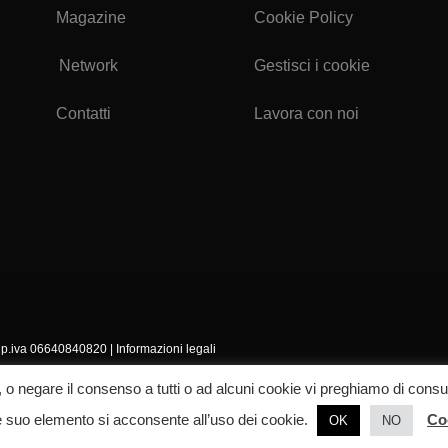
Magazine
Cookie Policy
Network
Gestisci i cookie
Contatti
Lavora con noi
i. p.iva 06640840820 |
Informazioni legali
ù, o negare il consenso a tutti o ad alcuni cookie vi preghiamo di co
 suo elemento si acconsente all’uso dei cookie.
Co
OK
NO