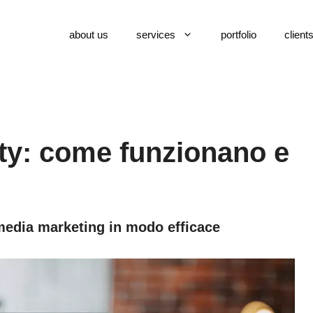
about us
services
portfolio
client
ty: come funzionano e
 media marketing in modo efficace