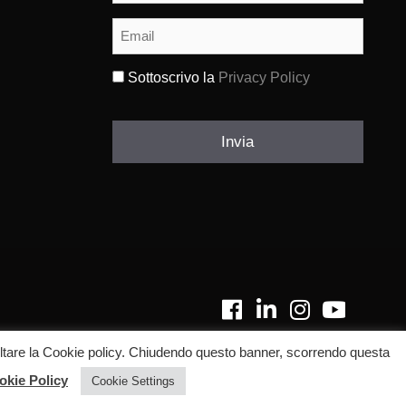
cognome
(Obbligatorio)
Email
(Obbligatorio)
Sottoscrivo la
Privacy Policy
(Obbligatorio)
Invia
nsultare la Cookie policy. Chiudendo questo banner, scorrendo questa
okie Policy
Cookie Settings