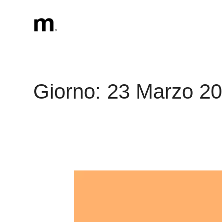
Vai
al
contenuto
Giorno:
23 Marzo 2