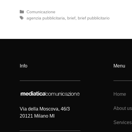
Categorie
Comunicazione
Tag
agenzia pubblicitaria
,
brief
,
brief pubblicitario
Info
Menu
Home
About us
Via della Moscova, 46/3
20121 Milano MI
Services