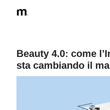
Vai
al
contenuto
Beauty 4.0: come l’In
sta cambiando il ma