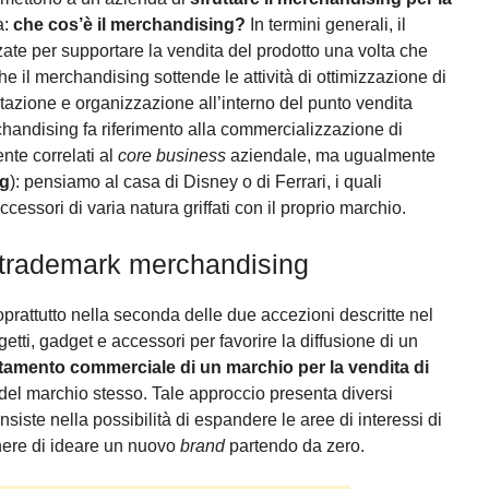
a:
che cos’è il merchandising?
In termini generali, il
zate per supportare la vendita del prodotto una volta che
he il merchandising sottende le attività di ottimizzazione di
entazione e organizzazione all’interno del punto vendita
rchandising fa riferimento alla commercializzazione di
ente correlati al
core business
aziendale, ma ugualmente
ng
): pensiamo al casa di Disney o di Ferrari, i quali
ssori di varia natura griffati con il proprio marchio.
il trademark merchandising
prattutto nella seconda delle due accezioni descritte nel
etti, gadget e accessori per favorire la diffusione di un
ttamento commerciale di un marchio per la vendita di
del marchio stesso. Tale approccio presenta diversi
onsiste nella possibilità di espandere le aree di interessi di
onere di ideare un nuovo
brand
partendo da zero.