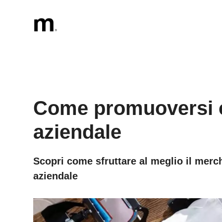
Vai
al
contenuto
Come promuoversi c
aziendale
Scopri come sfruttare al meglio il merch
aziendale