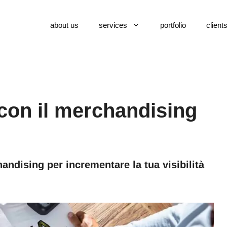
about us
services
portfolio
client
on il merchandising
andising per incrementare la tua visibilità