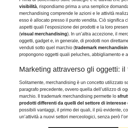
visibilità
, rispondiamo prima a una semplice domand
merchandising comprende le azioni e le attività realiz
esso è allocato presso il punto vendita. Ciò significa c
aspetti quali l’esposizione dei prodotti e la loro pres
(
visual merchandising
). In un’altra accezione, il me
oggetti, gadget e, in generale, di prodotti non direttam
venduti sotto quel marchio (
trademark merchandisi
propongono oggetti quali peluches, abbigliamento e acce
Marketing attraverso gli oggetti: 
Solitamente, merchandising è un concetto utilizzato so
paragrafo precedente, ovvero quella dell’utilizzo di ogg
marchio. Il trademark merchandising permette lo
sfru
prodotti differenti da quelli del settore di interesse
possibili vantaggi, il primo dei quali, il più evidente, c
un’attività a nuovi settori merceologici, senza però l’