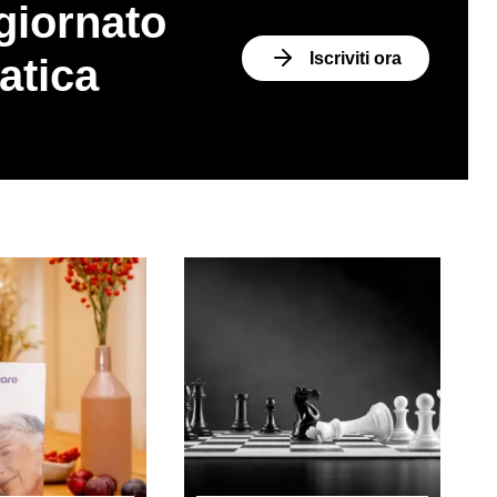
giornato
Iscriviti ora
atica