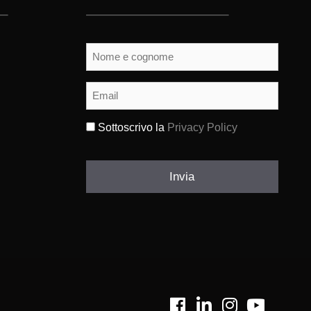
Nome
e
cognome
(Obbligatorio)
Email
(Obbligatorio)
Sottoscrivo la
Privacy Policy
(Obbligatorio)
Invia