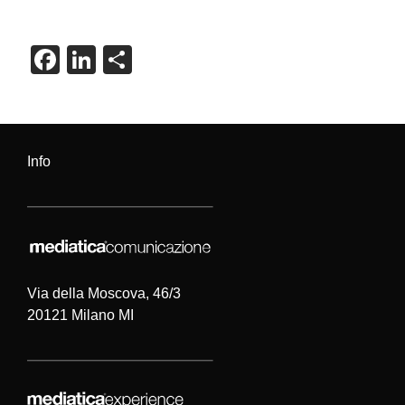
F
Li
C
a
n
o
c
k
n
e
e
di
Info
b
dI
vi
o
n
di
o
k
Via della Moscova, 46/3
20121 Milano MI