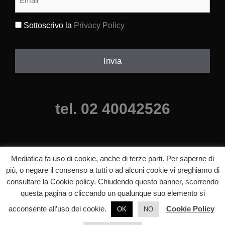
Sottoscrivo la
Privacy Policy
(Obbligatorio)
Invia
tel. 02 40042526
Mediatica fa uso di cookie, anche di terze parti. Per saperne di
più, o negare il consenso a tutti o ad alcuni cookie vi preghiamo di
consultare la Cookie policy. Chiudendo questo banner, scorrendo
questa pagina o cliccando un qualunque suo elemento si
©2025 mediatica agenzia comunicazione milano, Tutti i diritti riservati.
p.iva 06640840820 |
Informazioni legali
acconsente all’uso dei cookie.
Cookie Policy
OK
NO