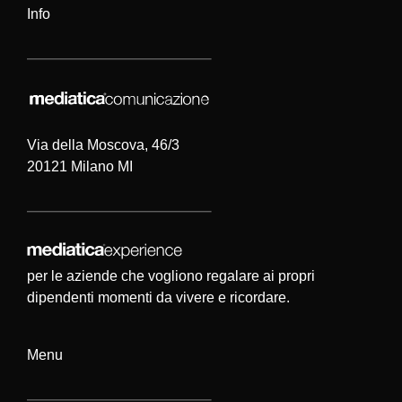
Info
b
dI
vi
o
n
di
o
k
Via della Moscova, 46/3
20121 Milano MI
per le aziende che vogliono regalare ai propri
dipendenti momenti da vivere e ricordare.
Menu