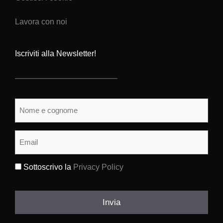
Lavora con noi
Iscriviti alla Newsletter!
Nome
e
cognome
(Obbligatorio)
Email
(Obbligatorio)
Sottoscrivo la
Privacy Policy
(Obbligatorio)
Invia