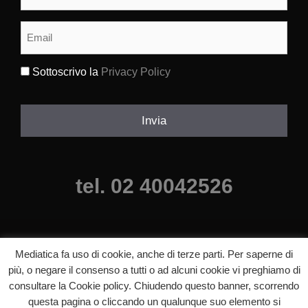
e
cognome
(Obbligatorio)
Email
(Obbligatorio)
Sottoscrivo la
Privacy Policy
(Obbligatorio)
Invia
tel. 02 40042526
Mediatica fa uso di cookie, anche di terze parti. Per saperne di
più, o negare il consenso a tutti o ad alcuni cookie vi preghiamo di
consultare la Cookie policy. Chiudendo questo banner, scorrendo
questa pagina o cliccando un qualunque suo elemento si
©2025 mediatica agenzia comunicazione milano, Tutti i diritti riservati.