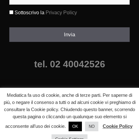
Sottoscrivo la
Privacy Policy
(Obbligatorio)
Invia
tel. 02 40042526
Mediatica fa uso di cookie, anche di terze parti. Per saperne di
più, o negare il consenso a tutti o ad alcuni cookie vi preghiamo di
consultare la Cookie policy. Chiudendo questo banner, scorrendo
©2025 mediatica agenzia comunicazione milano, Tutti i diritti riservati.
questa pagina o cliccando un qualunque suo elemento si
p.iva 06640840820 |
Informazioni legali
acconsente all’uso dei cookie.
Cookie Policy
OK
NO