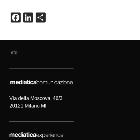
F
Li
C
a
n
o
c
k
n
e
e
di
Info
b
dI
vi
o
n
di
o
k
Via della Moscova, 46/3
20121 Milano MI