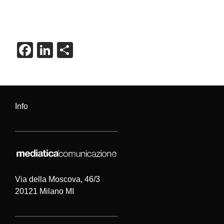
F
Li
C
a
n
o
c
k
n
e
e
di
Info
b
dI
vi
o
n
di
o
k
Via della Moscova, 46/3
20121 Milano MI