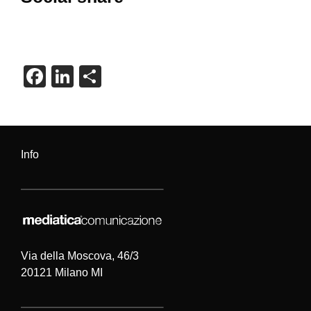
F
Li
C
a
n
o
c
k
n
e
e
di
Info
b
dI
vi
o
n
di
o
k
Via della Moscova, 46/3
20121 Milano MI