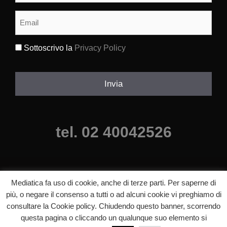
cognome
(Obbligatorio)
Email
(Obbligatorio)
Sottoscrivo la
Privacy Policy
(Obbligatorio)
Invia
tel. 02 40042526
Mediatica fa uso di cookie, anche di terze parti. Per saperne di
più, o negare il consenso a tutti o ad alcuni cookie vi preghiamo di
consultare la Cookie policy. Chiudendo questo banner, scorrendo
©2025 mediatica agenzia comunicazione milano, Tutti i diritti riservati.
questa pagina o cliccando un qualunque suo elemento si
p.iva 06640840820 |
Informazioni legali