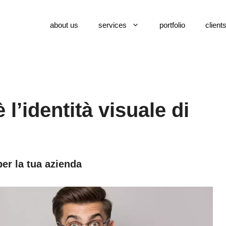
about us
services
portfolio
client
 l’identità visuale di
per la tua azienda